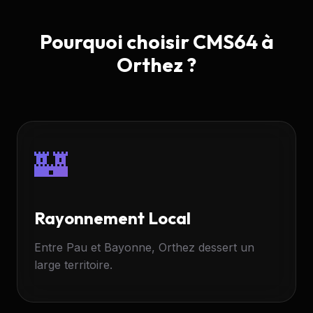
Pourquoi choisir CMS64 à
Orthez ?
🏰
Rayonnement Local
Entre Pau et Bayonne, Orthez dessert un
large territoire.