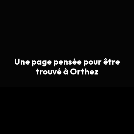
Une page pensée pour être
trouvé à Orthez
Le but n’est pas seulement d’avoir un joli site : il
faut rassurer vite, expliquer clairement votre
offre et faciliter le contact.